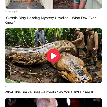
BUZZDAY
“Classic Dirty Dancing Mystery Unveiled—What Few Ever
Knew"
BUZZDAY
What This Snake Does—Experts Say You Can't Unsee It