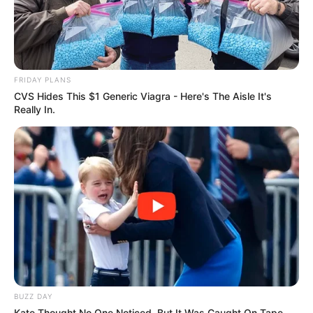
FRIDAY PLANS
CVS Hides This $1 Generic Viagra - Here's The Aisle It's
Really In.
BUZZ DAY
Kate Thought No One Noticed, But It Was Caught On Tape