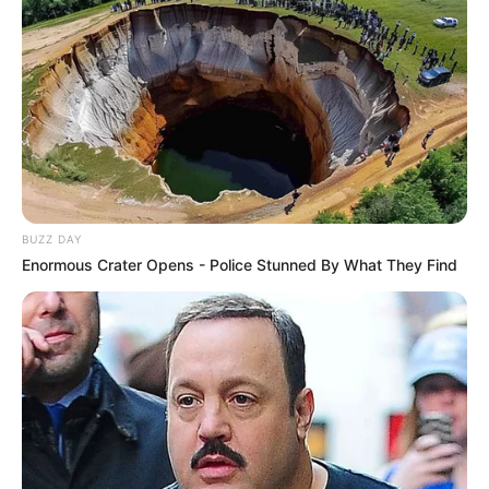
BUZZ DAY
Enormous Crater Opens - Police Stunned By What They Find