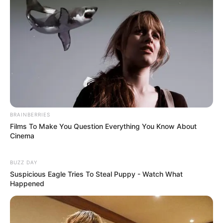
BRAINBERRIES
Films To Make You Question Everything You Know About
Cinema
Колеги го описват като уважаван
BUZZ DAY
професионалист
Suspicious Eagle Tries To Steal Puppy - Watch What
Happened
Новината за смъртта на Атанасов предизвика силен
отзвук сред негови колеги и приятели.