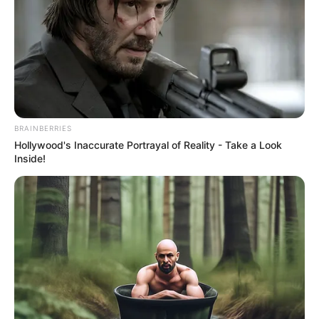
служебните му задължения на борда на плавателен
съд, където мъжът е бил на дежурство.
Паднал зад борда по време на
вахта
BRAINBERRIES
По първоначална информация Атанасов е паднал зад
Hollywood's Inaccurate Portrayal of Reality - Take a Look
борда по време на вахта и се е удавил.
Inside!
Липсата му била установена при рутинна проверка от
членове на екипажа.
Related Articles
Турция с неочакван удар към българите! Важна промяна засяга
всички