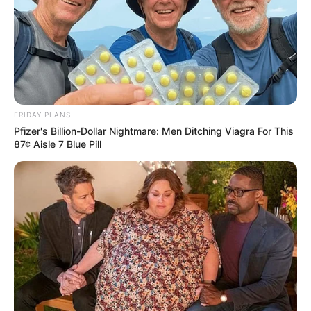
FRIDAY PLANS
Pfizer's Billion-Dollar Nightmare: Men Ditching Viagra For This
87¢ Aisle 7 Blue Pill
Facebook
X
WhatsApp
Telegram