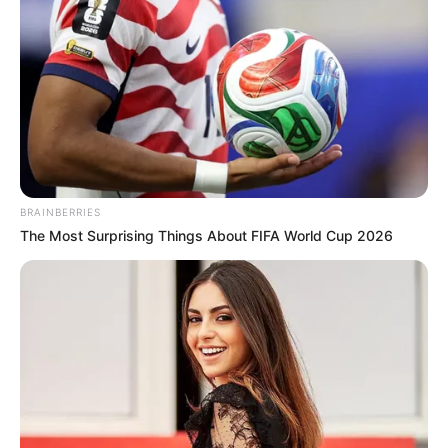
да установи точната причина за смъртта и дали
здравословно неразположение е допринесло за
фаталния инцидент.
BRAINBERRIES
The Most Surprising Things About FIFA World Cup 2026