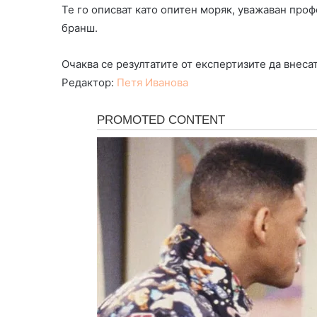
Те го описват като опитен моряк, уважаван про
бранш.
Очаква се резултатите от експертизите да внеса
Редактор:
Петя Иванова