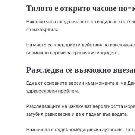
Тялото е открито часове по-
Няколко часа след началото на издирването тяло
го изхвърлило.
На място са предприети действия по изясняване
възможни версии за трагичния инцидент.
Разследва се възможно внез
Една от основните версии към момента е, че Да
здравословен проблем.
Разследващите не изключват вероятността моряк
загубил равновесие и да е паднал във водата.
Назначена е съдебномедицинска аутопсия. Тя тр