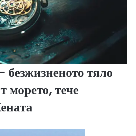
– безжизненото тяло
т морето, тече
Жената