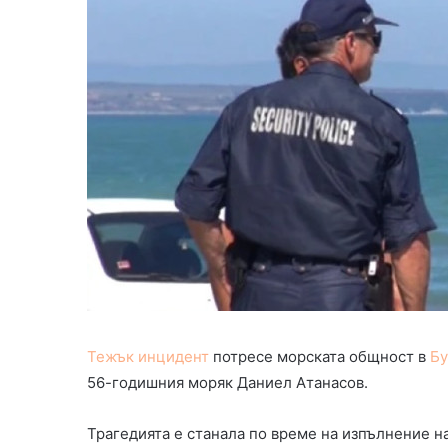
Тежък инцидент
потресе морската общност в
Бу
56-годишния моряк Даниел Атанасов.
Трагедията е станала по време на изпълнение н