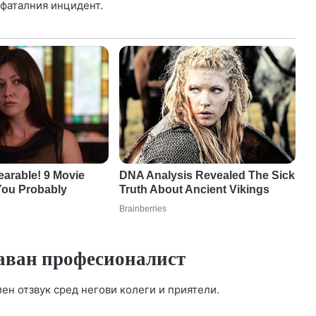
фаталния инцидент.
жаван професионалист
ен отзвук сред негови колеги и приятели.