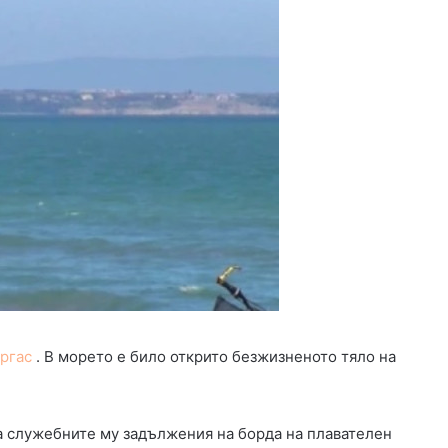
ргас
. В морето е било открито безжизненото тяло на
а служебните му задължения на борда на плавателен