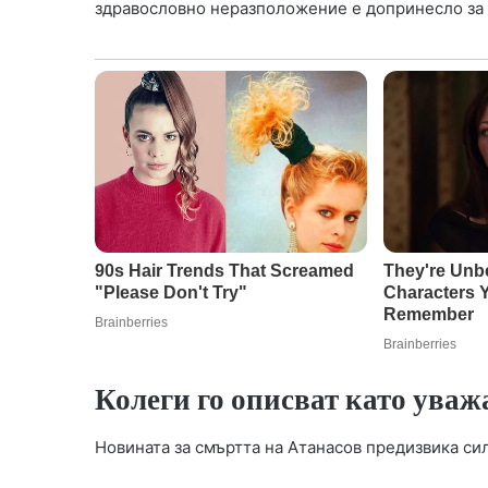
здравословно неразположение е допринесло за 
Колеги го описват като ува
Новината за смъртта на Атанасов предизвика сил