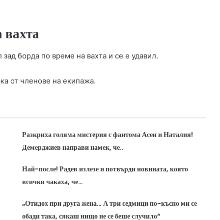
а вахта
зад борда по време на вахта и се е удавил.
ка от членове на екипажа.
Разкриха голяма мистерия с фантома Асен и Наталия!
Демерджиев направи намек, че..
Най-после! Радев излезе и потвърди новината, която
всички чакаха, че…
„Отидох при друга жена… А три седмици по-късно ми се
обади така, сякаш нищо не се беше случило“