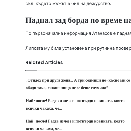
съд, където мъжът е бил на дежурство.
Паднал зад борда по време н
По първоначална информация Атанасов е паднал 
Липсата му била установена при рутинна провер
Related Articles
„Отидох при друга жена… А три седмици по-късно ми се
обади така, сякаш нищо не се беше случило“
Най-после! Радев излезе и потвърди новината, която
всички чакаха, че…
Най-после! Радев излезе и потвърди новината, която
всички чакаха, че…