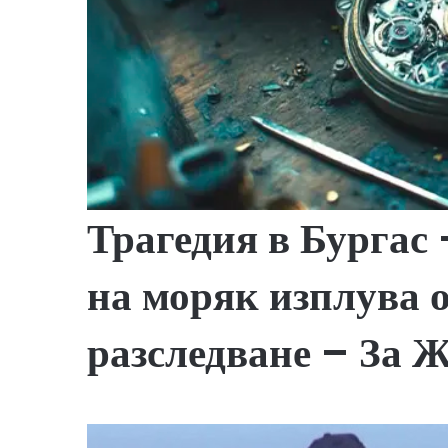
Трагедия в Бургас 
на моряк изплува о
разследване – За 