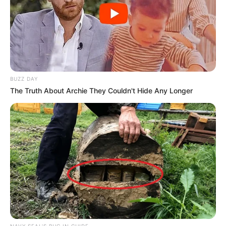
BUZZ DAY
The Truth About Archie They Couldn't Hide Any Longer
Колеги го описват като уважаван
NAVY SEAL'S BUG IN GUIDE