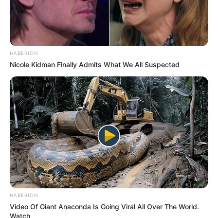
HABERION
Nicole Kidman Finally Admits What We All Suspected
HABERION
Video Of Giant Anaconda Is Going Viral All Over The World.
Watch