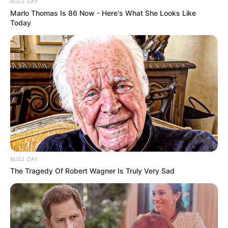
BUZZ DAY
Marlo Thomas Is 86 Now - Here's What She Looks Like
Today
BUZZ DAY
The Tragedy Of Robert Wagner Is Truly Very Sad