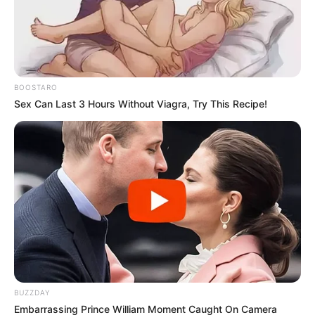
Гълъб Донев: В момента пари в държавата няма, пенсиите ще
Гълъб Донев: В момента пари в държавата няма, пенсиите ще
Гълъб Донев: В момента пари в държавата няма, пенсиите ще
BOOSTARO
Гълъб Донев: В момента пари в държавата няма, пенсиите ще
Sex Can Last 3 Hours Without Viagra, Try This Recipe!
Близките на убития Георги Кузев проговориха-Ето какъв човек
е бил – За Жената
След като не бил открит на борда, незабавно започнала
операция по издирването му.
BUZZDAY
Embarrassing Prince William Moment Caught On Camera