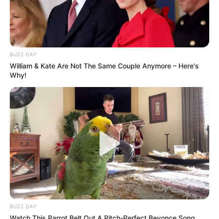
BUZZ DAY
William & Kate Are Not The Same Couple Anymore – Here's
Why!
BUZZ DAY
Watch This Parrot Belt Out A Pitch-Perfect Beyonce Song