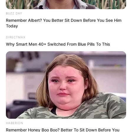
разследване – За Жената
BUZZ DAY
Remember Albert? You Better Sit Down Before You See Him
Today
DIRECTMAX
Why Smart Men 40+ Switched From Blue Pills To This
Тежък инцидент
потресе морската общност в
Бургас
. В
морето е било открито безжизненото тяло на 56-
годишния моряк Даниел Атанасов.
HABERION
Remember Honey Boo Boo? Better To Sit Down Before You
Трагедията е станала по време на изпълнение на