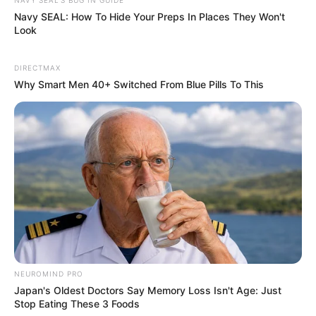
професионалист
Navy SEAL: How To Hide Your Preps In Places They Won't
Look
Новината за смъртта на Атанасов предизвика силен
отзвук сред негови колеги и приятели.
DIRECTMAX
Why Smart Men 40+ Switched From Blue Pills To This
Те го описват като опитен моряк, уважаван
професионалист и човек с дългогодишен стаж в
морския бранш.
Очаква се резултатите от експертизите да внесат
повече яснота по случая през следващите дни.
Редактор:
Петя Иванова
NEUROMIND PRO
Japan's Oldest Doctors Say Memory Loss Isn't Age: Just
Stop Eating These 3 Foods