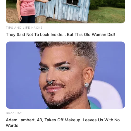
TIPS AND LIFE HACKS
They Said Not To Look Inside... But This Old Woman Did!
BUZZ DAY
Adam Lambert, 43, Takes Off Makeup, Leaves Us With No
Words