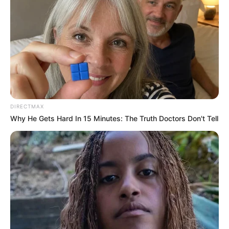
DIRECTMAX
Why He Gets Hard In 15 Minutes: The Truth Doctors Don't Tell
Facebook
X
WhatsApp
Telegram