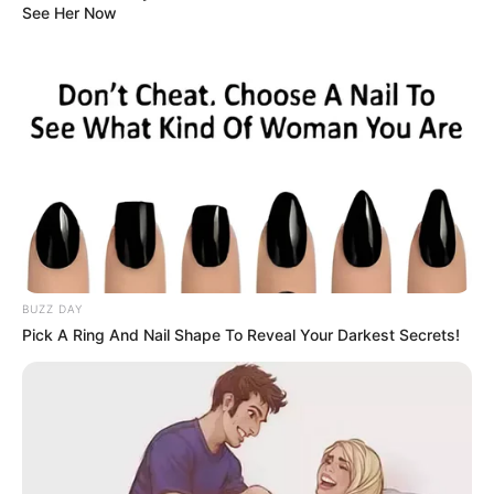
See Her Now
служебните му задължения на борда на плавателен
съд, където мъжът е бил на дежурство.
Паднал зад борда по време на
вахта
По първоначална информация Атанасов е паднал зад
борда по време на вахта и се е удавил.
Липсата му била установена при рутинна проверка от
BUZZ DAY
членове на екипажа.
Pick A Ring And Nail Shape To Reveal Your Darkest Secrets!
Related Articles
Гълъб Донев: В момента пари в държавата няма, пенсиите ще