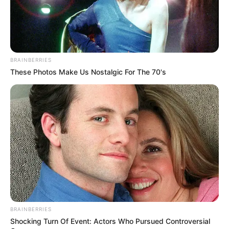
BRAINBERRIES
These Photos Make Us Nostalgic For The 70's
BRAINBERRIES
Shocking Turn Of Event: Actors Who Pursued Controversial