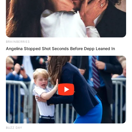
BRAINBERRIES
Angelina Stopped Shot Seconds Before Depp Leaned In
За случая били уведомени и компетентните морски
служби.
Тялото е открито часове по-
късно
BUZZ DAY